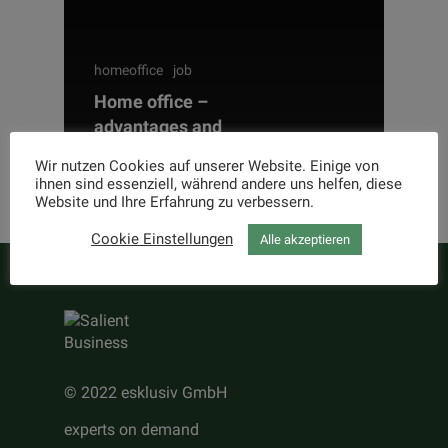
For IT experts
IT permanent positions
For companies
homeoffice
job
IT projects
Home office –
About esklusiv
advantages and
Process
Contact
disadvantages
Wir nutzen Cookies auf unserer Website. Einige von
Team
ihnen sind essenziell, während andere uns helfen, diese
IT solutions
Website und Ihre Erfahrung zu verbessern.
Internal Career
Blog
Cookie Einstellungen
Alle akzeptieren
Current Jobs
© 2022 esklusiv GmbH
experts on demand