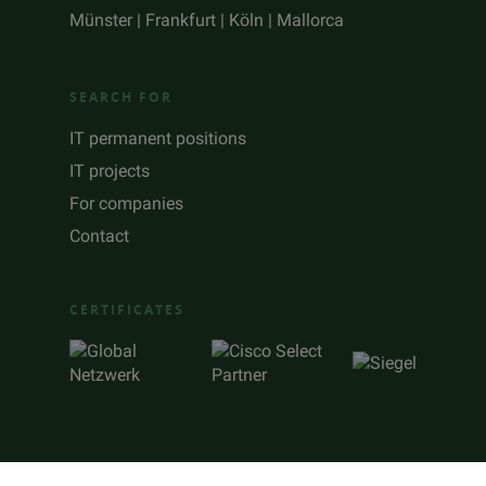
Münster | Frankfurt | Köln | Mallorca
SEARCH FOR
IT permanent positions
IT projects
For companies
Contact
CERTIFICATES